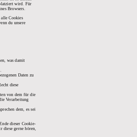
latziert wird. Für
ines Browsers.
 alle Cookies
wenn du unsere
den, was damit
.
bezogenen Daten zu
Recht diese
aten von dem für die
die Verarbeitung
sprechen dem, es sei
 Ende dieser Cookie-
r diese gerne hören,