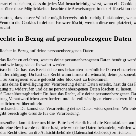
erart einzurichten, dass du jedes Mal benachrichtigt wirst, wenn ein Cookie p
on über diese Möglichkeiten beachte die Anweisungen in der Hilfesektion de
nntnis, dass unsere Website möglicherweise nicht richtig funktioniert, wenn
 Wenn du die Cookies in deinem Browser löscht, werden diese neu platziert, 
suchst.
Rechte in Bezug auf personenbezogene Daten
 Rechte in Bezug auf deine personenbezogenen Daten:
 das Recht zu erfahren, warum deine personenbezogenen Daten benötigt wer
 und wie lange sie aufbewahrt werden.
srecht: Du hast das Recht deine uns bekannten persönliche Daten einzusehen
uf Berichtigung: Du hast das Recht wann immer du wünscht, deine personen
, zu korrigieren sowie gelöscht oder blockiert zu bekommen.
uns deine Einwilligung zur Verarbeitung deiner Daten erteilst, hast du das 
igung zu widerrufen und deine personenbezogenen Daten löschen zu lassen.
f Datenübertragbarkeit: Du hast das Recht, alle deine personenbezogenen D
tung Verantwortlichen anzufordern und sie vollständig an einen anderen für 
rtlichen zu übermitteln.
uchsrecht: Du kannst der Verarbeitung deiner Daten widersprechen. Wir ent
gibt berechtigte Gründe für die Verarbeitung.
uszuüben kontaktiere uns bitte. Bitte beziehe dich auf die Kontaktdaten am
du eine Beschwerde darüber hast, wie wir deine Daten behandeln, würden wi
 das Recht diese an die Aufsichtsbehörde (Datenschutzbehörde) zu richten.