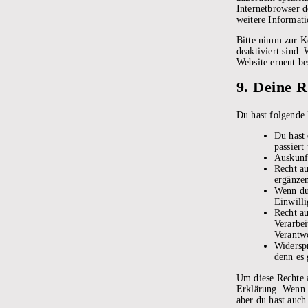
Internetbrowser d
weitere Informati
Bitte nimm zur Ke
deaktiviert sind.
Website erneut be
9. Deine 
Du hast folgende
Du hast
passiert
Auskunft
Recht a
ergänzen
Wenn du 
Einwill
Recht au
Verarbei
Verantwo
Widerspr
denn es 
Um diese Rechte a
Erklärung. Wenn 
aber du hast auch