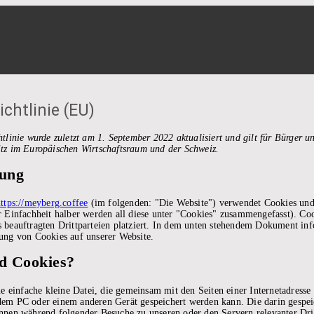
ichtlinie (EU)
tlinie wurde zuletzt am 1. September 2022 aktualisiert und gilt für Bürger 
tz im Europäischen Wirtschaftsraum und der Schweiz.
rung
https://meyberg.coffee
(im folgenden: "Die Website") verwendet Cookies und
 Einfachheit halber werden all diese unter "Cookies" zusammengefasst). Co
beauftragten Drittparteien platziert. In dem unten stehendem Dokument inf
ung von Cookies auf unserer Website.
nd Cookies?
ne einfache kleine Datei, die gemeinsam mit den Seiten einer Internetadress
em PC oder einem anderen Gerät gespeichert werden kann. Die darin gespei
nen während folgender Besuche zu unseren oder den Servern relevanter Drit