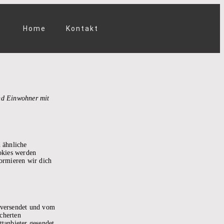
Home
Kontakt
und Einwohner mit
 ähnliche
okies werden
ormieren wir dich
e versendet und vom
cherten
tanbieter gesendet