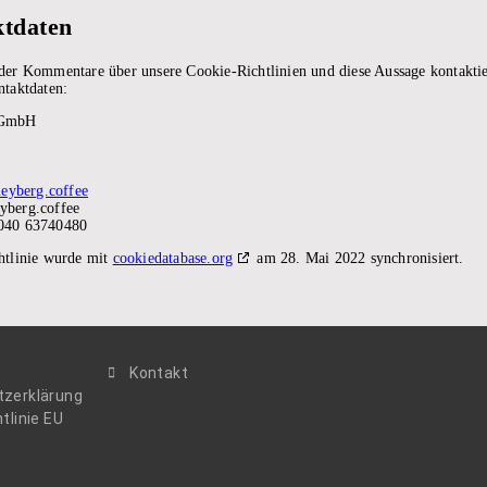
ktdaten
er Kommentare über unsere Cookie-Richtlinien und diese Aussage kontaktier
ntaktdaten:
 GmbH
meyberg.coffee
yberg.coffee
040 63740480
htlinie wurde mit
cookiedatabase.org
am 28. Mai 2022 synchronisiert.
m
Kontakt
zerklärung
tlinie EU