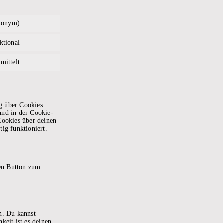
anonym)
ktional
mittelt
g über Cookies.
und in der Cookie-
Cookies über deinen
tig funktioniert.
den Button zum
n. Du kannst
keit ist es deinen