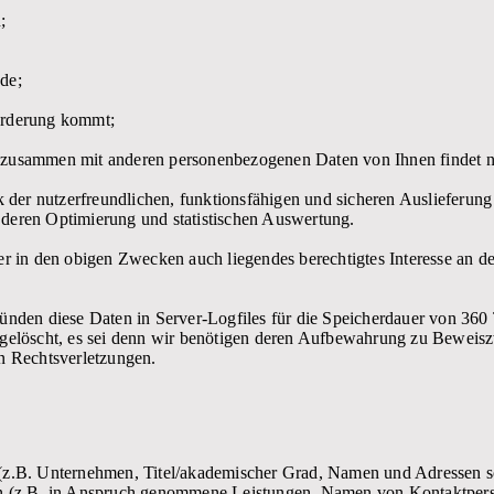
;
de;
orderung kommt;
 zusammen mit anderen personenbezogenen Daten von Ihnen findet nic
er nutzerfreundlichen, funktionsfähigen und sicheren Auslieferung 
 deren Optimierung und statistischen Auswertung.
ser in den obigen Zwecken auch liegendes berechtigtes Interesse an d
ründen diese Daten in Server-Logfiles für die Speicherdauer von 360
 gelöscht, es sei denn wir benötigen deren Aufbewahrung zu Beweisz
en Rechtsverletzungen.
 (z.B. Unternehmen, Titel/akademischer Grad, Namen und Adressen 
ten (z.B. in Anspruch genommene Leistungen, Namen von Kontaktper