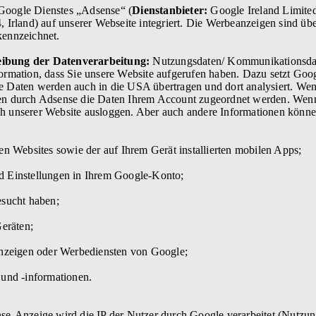
Google Dienstes „Adsense“ (
Dienstanbieter:
Google Ireland Limited
, Irland) auf unserer Webseite integriert. Die Werbeanzeigen sind üb
kennzeichnet.
ibung der Datenverarbeitung:
Nutzungsdaten/ Kommunikationsdat
formation, dass Sie unsere Website aufgerufen haben. Dazu setzt Go
e Daten werden auch in die USA übertragen und dort analysiert. We
en durch Adsense die Daten Ihrem Account zugeordnet werden. Wenn
h unserer Website ausloggen. Aber auch andere Informationen könne
en Websites sowie der auf Ihrem Gerät installierten mobilen Apps;
d Einstellungen in Ihrem Google-Konto;
esucht haben;
Geräten;
Anzeigen oder Werbediensten von Google;
 und -informationen.
se-Anzeige wird die IP der Nutzer durch Google verarbeitet (Nutzun