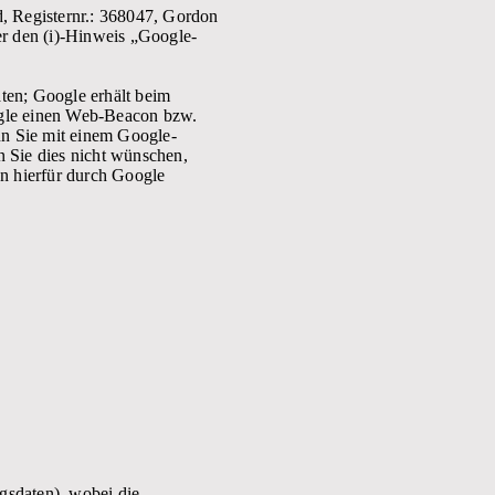
, Registernr.: 368047, Gordon
er den (i)-Hinweis „Google-
en; Google erhält beim
ogle einen Web-Beacon bzw.
nn Sie mit einem Google-
 Sie dies nicht wünschen,
n hierfür durch Google
gsdaten), wobei die