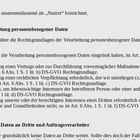
 zusammenfassend als „Nutzer“ bezeichnet.
itung personenbezogener Daten
 über die Rechtsgrundlagen der Verarbeitung personenbezogener Dat
 die Verarbeitung personenbezogenen Daten eingeholt haben, ist Art.
ung eines Vertrags oder zur Durchführung vorvertraglicher Maßnahmen 
t. 6 Abs. 1 S. 1 lit. b) DS-GVO Rechtsgrundlage.
ng einer rechtlichen Verpflichtung erforderlich, der wir unterliegen (z
t Art. 6 Abs. 1 S. 1 lit. c) DS-GVO Rechtsgrundlage.
ch, um lebenswichtige Interessen der betroffenen Person oder einer an
S. 1 lit. d) DS-GVO Rechtsgrundlage.
g unserer oder der berechtigten Interessen eines Dritten erforderlic
e und Grundfreiheiten nicht, so ist Art. 6 Abs. 1 S. 1 lit. f) DS-GV
Daten an Dritte und Auftragsverarbeiter
rundsätzlich keine Daten an Dritte weiter. Sollte dies doch der Fall 