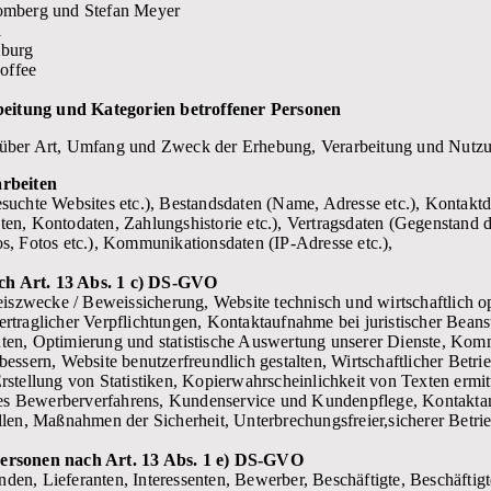
romberg und Stefan Meyer
1
mburg
offee
eitung und Kategorien betroffener Personen
 über Art, Umfang und Zweck der Erhebung, Verarbeitung und Nutz
arbeiten
esuchte Websites etc.), Bestandsdaten (Name, Adresse etc.), Kontak
en, Kontodaten, Zahlungshistorie etc.), Vertragsdaten (Gegenstand de
s, Fotos etc.), Kommunikationsdaten (IP-Adresse etc.),
ch Art. 13 Abs. 1 c) DS-GVO
szwecke / Beweissicherung, Website technisch und wirtschaftlich o
rtraglicher Verpflichtungen, Kontaktaufnahme bei juristischer Beans
ten, Optimierung und statistische Auswertung unserer Dienste, Kom
bessern, Website benutzerfreundlich gestalten, Wirtschaftlicher Betr
Erstellung von Statistiken, Kopierwahrscheinlichkeit von Texten er
s Bewerberverfahrens, Kundenservice und Kundenpflege, Kontaktan
llen, Maßnahmen der Sicherheit, Unterbrechungsfreier,sicherer Betri
Personen nach Art. 13 Abs. 1 e) DS-GVO
den, Lieferanten, Interessenten, Bewerber, Beschäftigte, Beschäftig