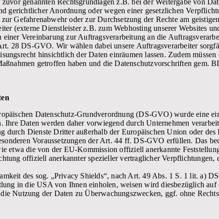
r zuvor genannten Rechtsgrundlagen z.B. bei der Weitergabe von Da
und gerichtlicher Anordnung oder wegen einer gesetzlichen Verpflich
 zur Gefahrenabwehr oder zur Durchsetzung der Rechte am geistige
iter (externe Dienstleister z.B. zum Webhosting unserer Websites u
einer Vereinbarung zur Auftragsverarbeitung an die Auftragsverarbe
rt. 28 DS-GVO. Wir wählen dabei unsere Auftragsverarbeiter sorgfält
sungsrecht hinsichtlich der Daten einräumen lassen. Zudem müssen d
e Maßnahmen getroffen haben und die Datenschutzvorschriften gem
ten
ropäischen Datenschutz-Grundverordnung (DS-GVO) wurde eine einh
en. Ihre Daten werden daher vorwiegend durch Unternehmen verarb
tung durch Dienste Dritter außerhalb der Europäischen Union oder de
besonderen Voraussetzungen der Art. 44 ff. DS-GVO erfüllen. Das bede
ie etwa die von der EU-Kommission offiziell anerkannte Feststellun
tung offiziell anerkannter spezieller vertraglicher Verpflichtungen,
mkeit des sog. „Privacy Shields“, nach Art. 49 Abs. 1 S. 1 lit. a) 
tlung in die USA von Ihnen einholen, weisen wird diesbezüglich auf
 die Nutzung der Daten zu Überwachungszwecken, ggf. ohne Rechts