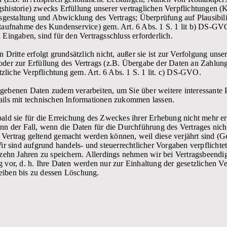
historie) zwecks Erfüllung unserer vertraglichen Verpflichtungen (K
usgestaltung und Abwicklung des Vertrags; Überprüfung auf Plausibili
taufnahme des Kundenservice) gem. Art. 6 Abs. 1 S. 1 lit b) DS-GVO
Eingaben, sind für den Vertragsschluss erforderlich.
 Dritte erfolgt grundsätzlich nicht, außer sie ist zur Verfolgung un
der zur Erfüllung des Vertrags (z.B. Übergabe der Daten an Zahlungs
etzliche Verpflichtung gem. Art. 6 Abs. 1 S. 1 lit. c) DS-GVO.
ebenen Daten zudem verarbeiten, um Sie über weitere interessante 
ails mit technischen Informationen zukommen lassen.
ld sie für die Erreichung des Zweckes ihrer Erhebung nicht mehr erfo
nn der Fall, wenn die Daten für die Durchführung des Vertrages nich
ertrag geltend gemacht werden können, weil diese verjährt sind (Ge
ir sind aufgrund handels- und steuerrechtlicher Vorgaben verpflichte
 zehn Jahren zu speichern. Allerdings nehmen wir bei Vertragsbeendi
vor, d. h. Ihre Daten werden nur zur Einhaltung der gesetzlichen Ve
iben bis zu dessen Löschung.