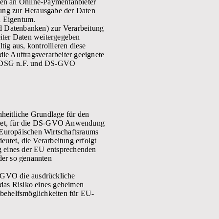
ten an Online-Paymentanbieter
tung zur Herausgabe der Daten
n Eigentum.
nd Datenbanken) zur Verarbeitung
iter Daten weitergegeben
ig aus, kontrollieren diese
ie Auftragsverarbeiter geeignete
. BDSG n.F. und DS-GVO
eitliche Grundlage für den
eitet, für die DS-GVO Anwendung
s Europäischen Wirtschaftsraums
utet, die Verarbeitung erfolgt
g eines der EU entsprechenden
 der so genannten
DSGVO die ausdrückliche
 das Risiko eines geheimen
behelfsmöglichkeiten für EU-